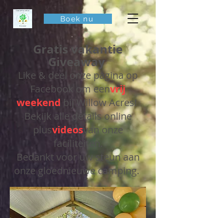
Boek nu
Gratis vakantie
Giveaway
Like & deel onze pagina op
Facebook om een
vrij
weekend
bij Willow Acres!
Bekijk alle details online
plus
videos
van onze
faciliteiten.
Bedankt voor uw steun aan
onze gloednieuwe camping.