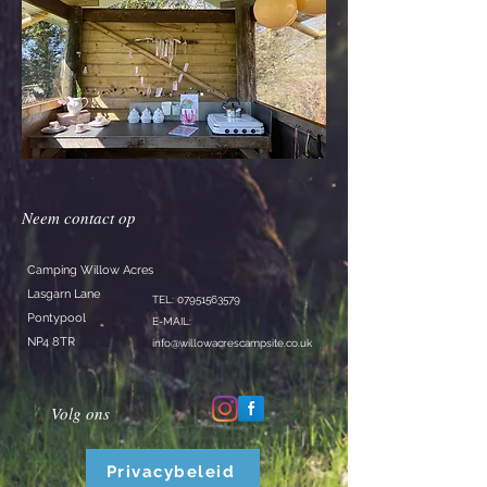
Neem contact op
Camping Willow Acres
Lasgarn Lane
TEL:
07951563579
Pontypool
E-MAIL:
NP4 8TR
info@willowacrescampsite.co.uk
Volg ons
Privacybeleid