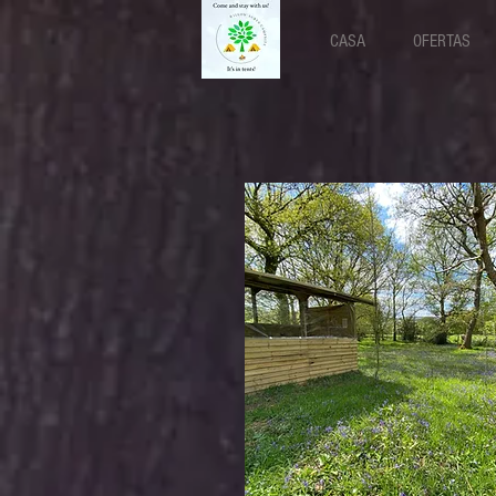
CASA
OFERTAS